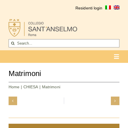
Salta
Residenti login
al
contenuto
Cerca
per:
Toggl
Navig
CHIESA
Matrimoni
Orario / Santa Messa
Home
CHIESA
Matrimoni
Matrimoni
Oblati