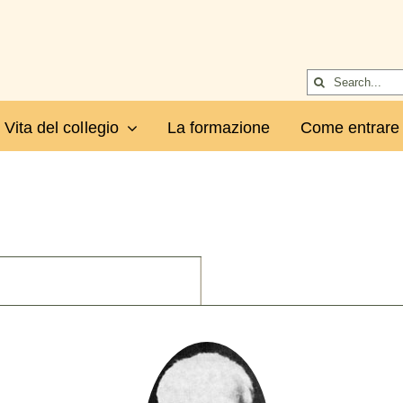
Cerca
per:
Vita del collegio
La formazione
Come entrare