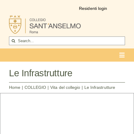
Salta
Residenti login
al
contenuto
Cerca
per:
Toggl
Navig
COLLEGIO
Le Infrastrutture
Chi siamo
Home
COLLEGIO
Vita del collegio
Le Infrastrutture
Vita del collegio
La formazione
Come entrare