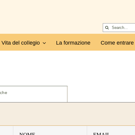
Cerca
per:
Vita del collegio
La formazione
Come entrare
iche
NOME
EMAIL