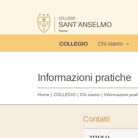
Salta
al
contenuto
COLLEGIO
Chi siamo
Informazioni pratiche
Home
COLLEGIO
Chi siamo
Informazioni prat
Contatti
TITOLO