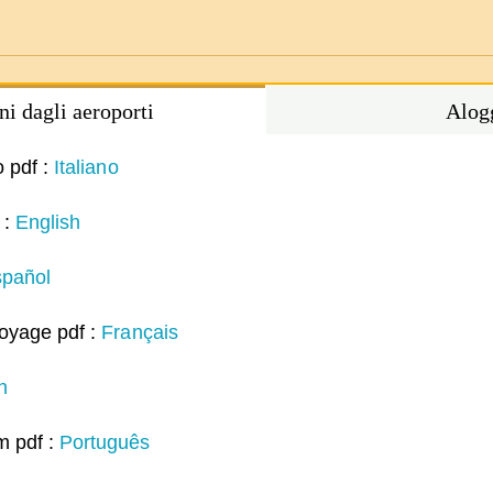
ni dagli aeroporti
Alog
o pdf :
Italiano
 :
English
pañol
voyage pdf :
Français
h
m pdf :
Português