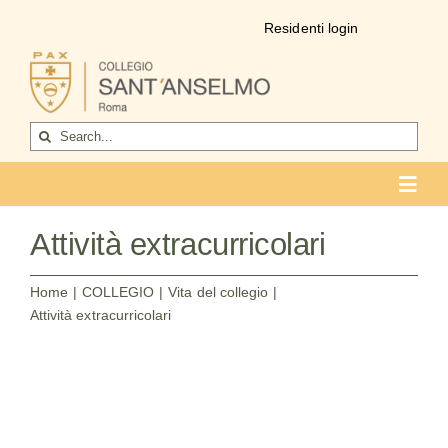
Salta
Residenti login
al
contenuto
Cerca
per:
Toggl
Navig
COLLEGIO
Attività extracurricolari
Chi siamo
Home
COLLEGIO
Vita del collegio
Attività extracurricolari
Vita del collegio
La formazione
Come entrare