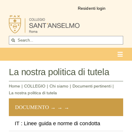
Salta
Residenti login
al
contenuto
Cerca
per:
Toggl
Navig
COLLEGIO
La nostra politica di tutela
Chi siamo
Home
COLLEGIO
Chi siamo
Documenti pertinenti
La nostra politica di tutela
Vita del collegio
DOCUMENTO → → →
lin
La formazione
Come entrare
IT : Linee guida e norme di condotta
Go