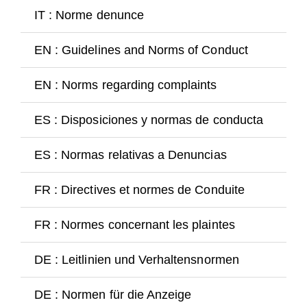
Ospiti
IT : Norme denunce
Go
FAQ
EN : Guidelines and Norms of Conduct
Go
Chiesa
EN : Norms regarding complaints
Go
ES : Disposiciones y normas de conducta
Go
ES : Normas relativas a Denuncias
Go
FR : Directives et normes de Conduite
Go
FR : Normes concernant les plaintes
Go
DE : Leitlinien und Verhaltensnormen
Go
DE : Normen für die Anzeige
Go