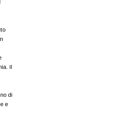
l
uto
in
e
a. Il
no di
ie e