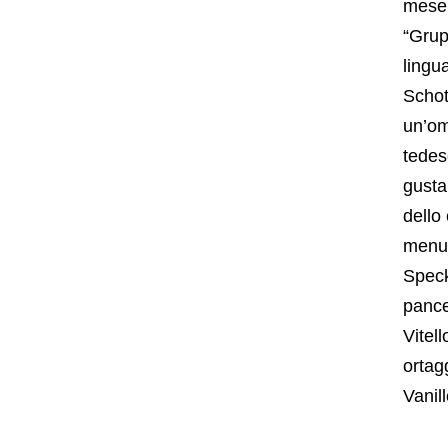
mese.
“Grup
lingu
Schot
un’om
tedes
gusta
dello
menu
Speck
pance
Vitel
ortag
Vanil