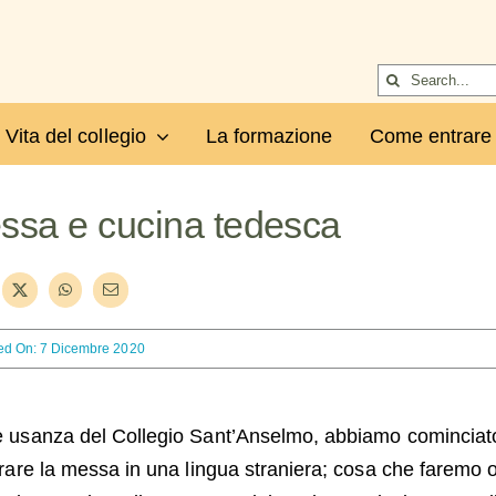
Cerca
per:
Vita del collegio
La formazione
Come entrare
ssa e cucina tedesca
ed On: 7 Dicembre 2020
usanza del Collegio Sant’Anselmo, abbiamo cominciat
rare la messa in una lingua straniera; cosa che faremo 