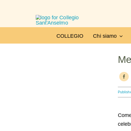
Salta
al
contenuto
COLLEGIO
Chi siamo
Me
Publish
Come 
celeb