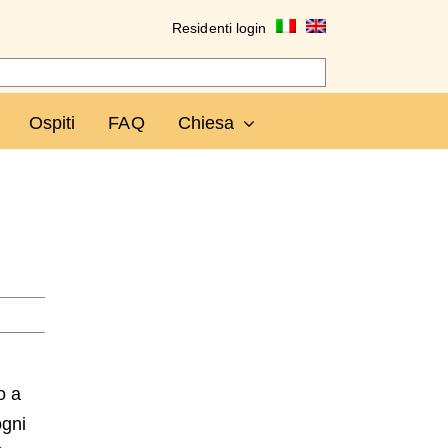
Residenti login
Ospiti
FAQ
Chiesa
o a
ogni