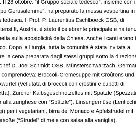
 Il 28 ottobre, “il Gruppo sociale tedesco”, insieme con i
po Gerusalemme”, ha preparato la messa vespertina in
a tedesca. Il Prof. P. Laurentius Eschlboeck OSB, di
tenstift, Austria, è stato il celebrante principale e ha ten
elia sulla apostolicità della Chiesa. Anche i canti erano 
co. Dopo la liturgia, tutta la comunità è stata invitata a
re la cena preparata dagli stessi gruppi sotto la direzion
 chef D. Joel Schmidt OSB, Münsterschwarzach, Germani
 comprendeva: Broccoli-Cremesuppe mit Croûtons und
würfel (Vellutata di broccoli con crostini e cubetti di
tta), Zürcher Kalbsgeschnetzeltes mit Spätzle (Spezzati
lo alla zurighese con “Spätzle”), Linsengemüse (Lenticch
gi) per i vegetariani, birra del Monaco e Apfelstrudel mit
lesoße (“Strudel” di mele con salsa alla vaniglia).