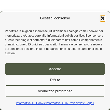
Gestisci consenso
Per offrire le migliori esperienze, utilizziamo tecnologie come i cookie per
memorizzare e/o accedere alle informazioni del dispositivo. Il consenso a
queste tecnologie ci permetterà di elaborare dati come il comportamento
di navigazione o ID unici su questo sito. Il mancato consenso o la revoca
CONTATTI
del consenso possono influire negativamente su alcune caratteristiche e
funzioni.
Telefono
+39 06 579 11
Accetto
Indirizzo
Rifiuta
Sant’Anselmo
Piazza dei Cavalieri di Malta 5
Visualizza preferenze
00153 Roma
Informativa sui Cookie
Informativa sulla Privacy
Note Legali
Italy