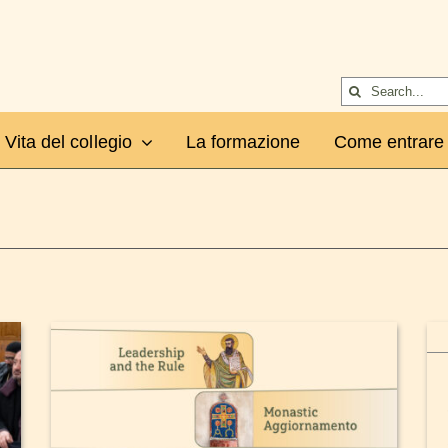
Cerca
per:
Vita del collegio
La formazione
Come entrare