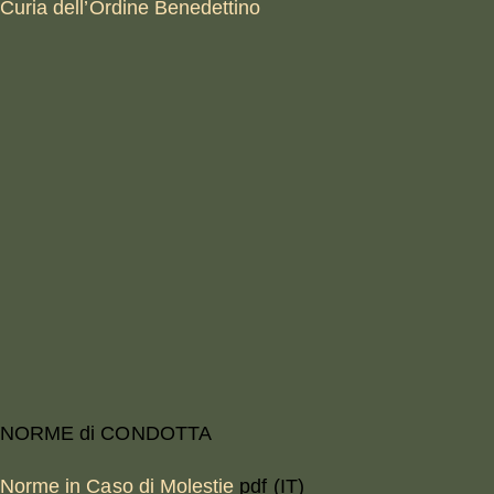
Curia dell’Ordine Benedettino
NORME di CONDOTTA
Norme in Caso di Molestie
pdf (IT)