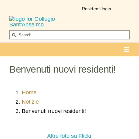
Salta
Residenti login
al
contenuto
Cerca
per:
Toggl
Navig
COLLEGIO
Benvenuti nuovi residenti!
Chi siamo
Vita del collegio
Home
Notizie
La formazione
Benvenuti nuovi residenti!
Come entrare
Ospiti
Altre foto su Flickr