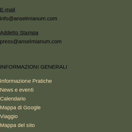
E-mail
info@anselmianum.com
Addetto Stampa
press@anselmianum.com
INFORMAZIONI GENERALI
Informazione Pratiche
News e eventi
Calendario
Mappa di Google
Viaggio
Mappa del sito