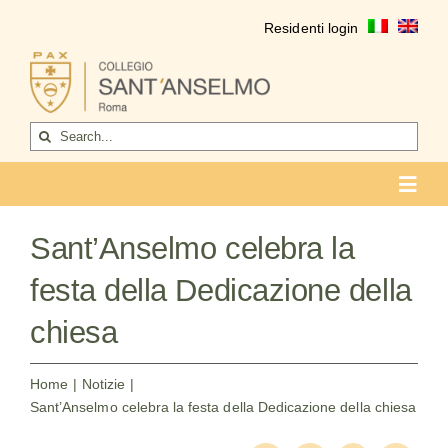
Salta
Residenti login
al
contenuto
Cerca
per:
Toggl
Navig
COLLEGIO
Sant’Anselmo celebra la
Chi siamo
festa della Dedicazione della
Vita del collegio
chiesa
La formazione
Home
Notizie
Sant’Anselmo celebra la festa della Dedicazione della chiesa
Come entrare