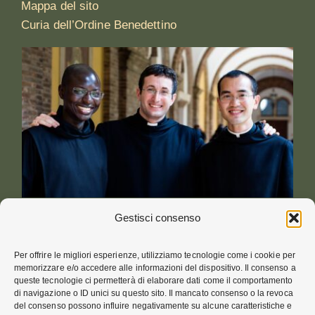
Mappa del sito
Curia dell’Ordine Benedettino
Gestisci consenso
Per offrire le migliori esperienze, utilizziamo tecnologie come i cookie per
NORME di CONDOTTA
memorizzare e/o accedere alle informazioni del dispositivo. Il consenso a
queste tecnologie ci permetterà di elaborare dati come il comportamento
di navigazione o ID unici su questo sito. Il mancato consenso o la revoca
Norme in Caso di Molestie
pdf (IT)
del consenso possono influire negativamente su alcune caratteristiche e