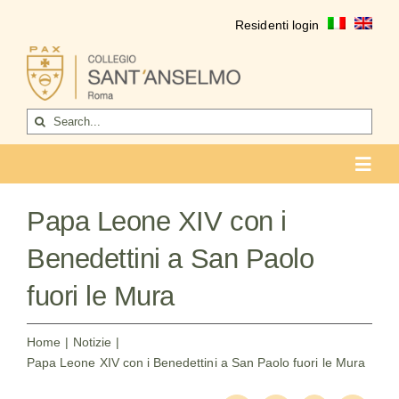
Salta
Residenti login
al
contenuto
Cerca
per:
Toggl
Navig
COLLEGIO
Papa Leone XIV con i
Chi siamo
Benedettini a San Paolo
Vita del collegio
fuori le Mura
La formazione
Home
Notizie
Papa Leone XIV con i Benedettini a San Paolo fuori le Mura
Come entrare