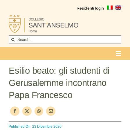
Salta
Residenti login
al
contenuto
Cerca
per:
Toggl
Navig
COLLEGIO
Esilio beato: gli studenti di
Chi siamo
Gerusalemme incontrano
Papa Francesco
Vita del collegio
La formazione
Come entrare
Published On: 23 Dicembre 2020