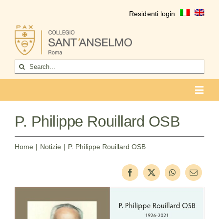
Salta
Residenti login
al
contenuto
Cerca
per:
Toggl
Navig
COLLEGIO
P. Philippe Rouillard OSB
Chi siamo
Home
Notizie
P. Philippe Rouillard OSB
Vita del collegio
La formazione
Come entrare