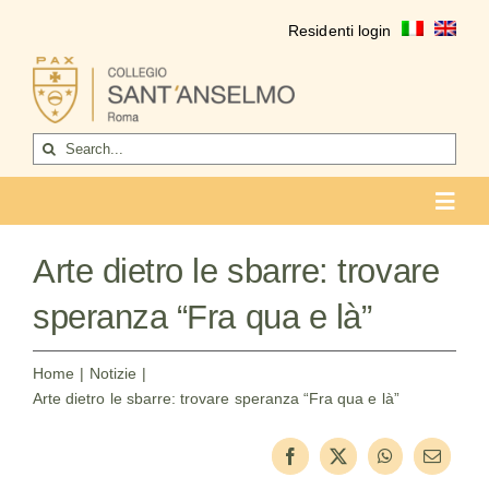
Salta
Residenti login
al
contenuto
Cerca
per:
Toggl
Navig
COLLEGIO
Arte dietro le sbarre: trovare
Chi siamo
speranza “Fra qua e là”
Vita del collegio
Home
Notizie
Arte dietro le sbarre: trovare speranza “Fra qua e là”
La formazione
Come entrare