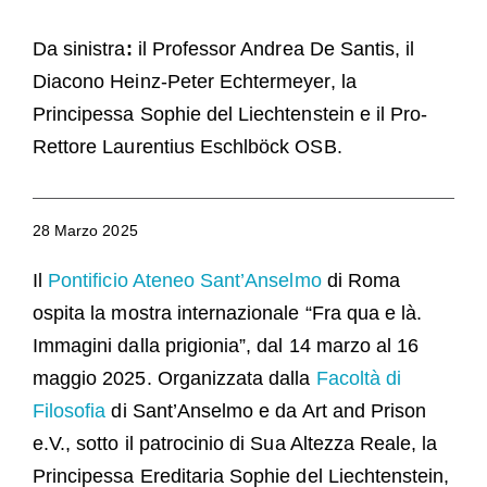
Ospiti
Da sinistra
:
il Professor Andrea De Santis, il
FAQ
Diacono Heinz-Peter Echtermeyer, la
Chiesa
Principessa Sophie del Liechtenstein e il Pro-
Rettore Laurentius Eschlböck OSB.
28 Marzo 2025
Il
Pontificio Ateneo Sant’Anselmo
di Roma
ospita la mostra internazionale “Fra qua e là.
Immagini dalla prigionia”, dal 14 marzo al 16
maggio 2025. Organizzata dalla
Facoltà di
Filosofia
di Sant’Anselmo e da Art and Prison
e.V., sotto il patrocinio di Sua Altezza Reale, la
Principessa Ereditaria Sophie del Liechtenstein,